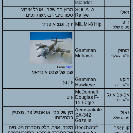
Islander
SOCATA
מרוץ רב-שלבי, או כל אירוע
ראלי
Rallye
ספורטיבי רב-משתתפים
היפ
MIL Mi-8 Hip
ירך. וגם: אופנתי
מטוס שלל
Grumman
מוהוק
Mohawk
ח"א: עטלף
From
airiaf
שם של שבט אינדיאני
Grumman
הוקאי
עין נץ
Hawkeye
ח"א: דיה
McDonnell
אפ-15 איגל
Douglas F-
עיט
ח"א: בז
15 Eagle
Aerospatiale
מין של צבי, או אנטילופה, מצטיין
גאזל
SA-342
במהירותו
מטוס שלל
Gazelle
Beechcraft
מלכה, אויר. חלק מסדרת מטוסים
קווין איר
Queen Air
של החברה שנקראו בתארי אצולה
ח"א: זמיר