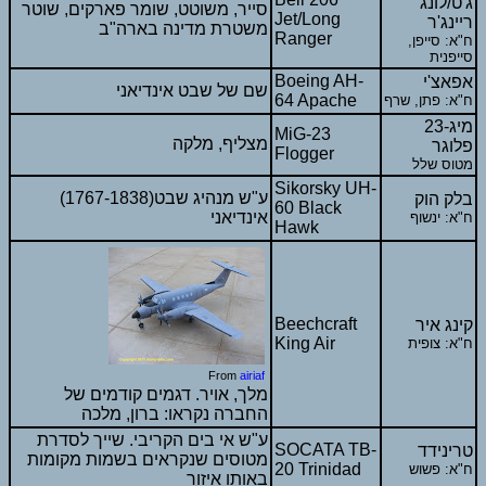
ג'ט/לונג
סייר, משוטט, שומר פארקים, שוטר
Jet/Long
ריינג'ר
משטרת מדינה בארה"ב
Ranger
ח"א: סייפן,
סייפנית
Boeing AH-
אפאצ'י
שם של שבט אינדיאני
64 Apache
ח"א: פתן, שרף
מיג-23
MiG-23
מצליף, מלקה
פלוגר
Flogger
מטוס שלל
Sikorsky UH-
(1767-1838)ע"ש מנהיג שבט
בלק הוק
60 Black
אינדיאני
ח"א: ינשוף
Hawk
Beechcraft
קינג איר
King Air
ח"א: צופית
From
airiaf
מלך, אויר. דגמים קודמים של
החברה נקראו: ברון, מלכה
ע"ש אי בים הקריבי. שייך לסדרת
SOCATA TB-
טרינידד
מטוסים שנקראים בשמות מקומות
20 Trinidad
ח"א: פשוש
באותו איזור