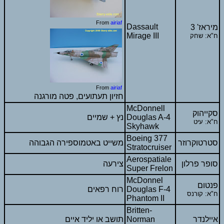
From
airiaf
Dassault
מיראז' 3
Mirage III
ח"א: שחק
From
airiaf
חזיון תעתועים, פטה מורגנה
McDonnell
סקייהוק
Douglas A-4
נץ + שמיים
ח"א: עיט
Skyhawk
Boeing 377
סטרטוקרוזר
משייט באטמוספירה הגבוהה
Stratocruiser
Aerospatiale
סופר פרלון
צירעה
Super Frelon
McDonnel
פנטום
Douglas F-4
רוח רפאים
ח"א: קורנס
Phantom II
Britten-
איילנדר
Norman
תושב או יליד איים