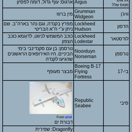
Argus
ארגוס: עוף גדול, דומה לפסיון
מטוס שלל
Grumman
וויג'ן
מין ברווז
Widgeon
Lockheed
מפרץ בקנדה, וגם נהר בארה"ב. שם
הדסון
Hudson
ניתן ע"י ח"א הבריטי
Lockheed
כוכב המשמש לניווט, לדוגמא כוכב
לודסטאר
Lodestar
הצפון
נורסמן: בן עם סקנדינבי בימי
Noorduyn
נורסמן
הביניים. היו האירופאים הראשונים
Norseman
שהגיעו לקנדה
Boeing B-17
בי-17
Flying
מבצר מעופף
Fortress
Republic
סיבי
Seabee
From
airiaf
דבורת ים
שפירית :Dragonfly