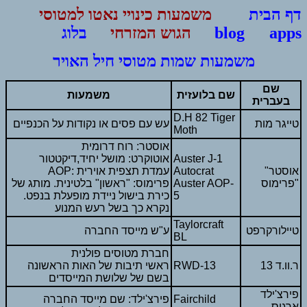
דף הבית
משמעות כינויי נאטו למטוסי
apps
blog
הגוש המזרחי
בלוג
משמעות שמות מטוסי חיל האויר
שם
שם בלועזית
משמעות
בעברית
D.H 82 Tiger
טייגר מות
עש עם פסים או נקודות על הכנפיים
Moth
אוסטר: רוח דרומית
Auster J-1
אוטוקרט: מושל יחיד,דיקטטור
"אוסטר
Autocrat
AOP: עמדת תצפית אוירית
"פרימוס
Auster AOP-
פרימוס: "ראשון" בלטינית. מותג של
5
כירת בישול ניידת מופעלת בנפט.
נקרא כך בשל רעש המנוע
Taylorcraft
טיילורקרפט
ע"ש מייסד החברה
BL
חברת מטוסים פולנית
ר.וו.ד 13
RWD-13
ראשי תיבות של האות הראשונה
בשם של שלושת המייסדים
פירצ'ילד
Fairchild
פירצ'ילד: שם מייסד החברה
ארגוס