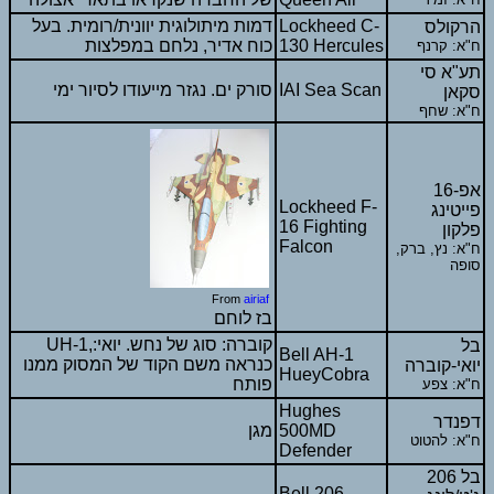
Lockheed C-
דמות מיתולוגית יוונית/רומית. בעל
הרקולס
130 Hercules
כוח אדיר, נלחם במפלצות
ח"א: קרנף
תע"א סי
IAI Sea Scan
סורק ים. נגזר מייעודו לסיור ימי
סקאן
ח"א: שחף
אפ-16
Lockheed F-
פייטינג
16 Fighting
פלקון
Falcon
ח"א: נץ, ברק,
סופה
From
airiaf
בז לוחם
UH-1,קוברה: סוג של נחש. יואי:
בל
Bell AH-1
כנראה משם הקוד של המסוק ממנו
יואי-קוברה
HueyCobra
פותח
ח"א: צפע
Hughes
דפנדר
500MD
מגן
ח"א: להטוט
Defender
בל 206
Bell 206