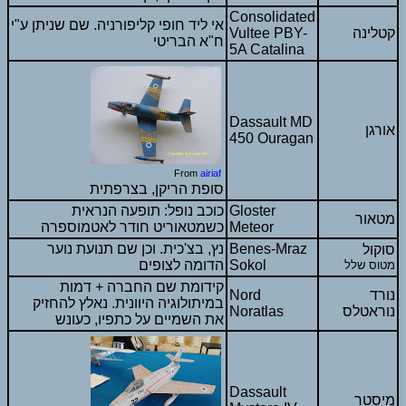
Consolidated
אי ליד חופי קליפורניה. שם שניתן ע"י
קטלינה
Vultee PBY-
ח"א הבריטי
5A Catalina
Dassault MD
אורגן
450 Ouragan
From
airiaf
סופת הריקן, בצרפתית
Gloster
כוכב נופל: תופעה הנראית
מטאור
Meteor
כשמטאוריט חודר לאטמוספרה
Benes-Mraz
נץ, בצ'כית. וכן שם תנועת נוער
סוקול
Sokol
הדומה לצופים
מטוס שלל
קידומת שם החברה + דמות
נורד
Nord
במיתולוגיה היוונית. נאלץ להחזיק
נוראטלס
Noratlas
את השמיים על כתפיו, כעונש
Dassault
מיסטר