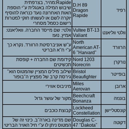
מהיר, בצרפתית:Rapide
D.H 89
שיבוש המילה באנגלית ע"י הוספת
רפיד
Dragon
האות האחרונה נועד כנראה להוסיף
Rapide
יוקרה לשם או לעשותו חוקי למטרות
רישום כסמל מסחרי
Vultee BT-13
וולטי: שם מייסד החברה. וואליאנט:
וולטי ווליאנט
Valiant
אמיץ, נועז
North
ע"ש אוניברסיטת הרוורד. נקרא כך
הרוורד
American AT-
ע"י ח"א הבריטי
6 "Harvard"
Nord 1203
קידומת שם החברה + קופסת
נורקרן
Norecrin
תכשיטים
Bristol
"שילוב מילים המציין שהמטוס הוא
בופייטר
Beaufighter
גירסת קרב של מפציץ ה"בופור
Miles
ארובן
מיניבוס אווירי
Aerovan
Beechcraft
בוננזה
מקור של עושר גדול
Bonanza
Lockheed
קונסטליישן
קבוצת כוכבים
Constellation
Douglas C-
שם מדינה בארה"ב. כינוי זה של
דקוטה
47 "Dakota"
המטוס ניתן לו ע"י חיל האויר הבריטי