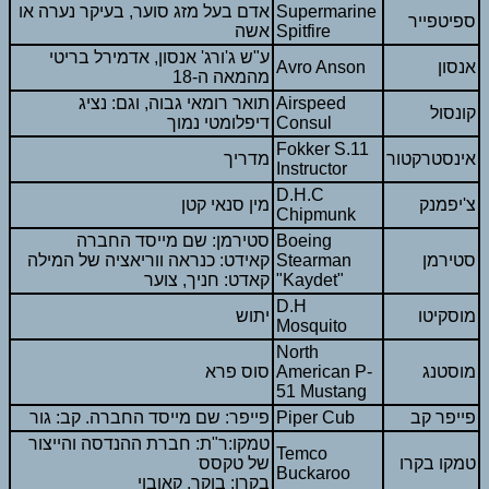
Supermarine
אדם בעל מזג סוער, בעיקר נערה או
ספיטפייר
Spitfire
אשה
ע"ש ג'ורג' אנסון, אדמירל בריטי
אנסון
Avro Anson
מהמאה ה-18
Airspeed
תואר רומאי גבוה, וגם: נציג
קונסול
Consul
דיפלומטי נמוך
Fokker S.11
אינסטרקטור
מדריך
Instructor
D.H.C
צ'יפמנק
מין סנאי קטן
Chipmunk
Boeing
סטירמן: שם מייסד החברה
סטירמן
Stearman
קאידט: כנראה ווריאציה של המילה
"Kaydet"
קאדט: חניך, צוער
D.H
מוסקיטו
יתוש
Mosquito
North
מוסטנג
American P-
סוס פרא
51 Mustang
פייפר קב
Piper Cub
פייפר: שם מייסד החברה. קב: גור
טמקו:ר"ת: חברת ההנדסה והייצור
Temco
טמקו בקרו
של טקסס
Buckaroo
בקרו: בוקר, קאובוי